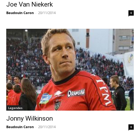
Joe Van Niekerk
Baudouin Caron
-
20/11/2014
0
Legendes
Jonny Wilkinson
Baudouin Caron
-
20/11/2014
0