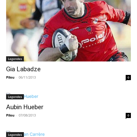
Legendes
Gia Labadze
Pilou
-
06/11/2013
0
Legendes
Aubin Hueber
Pilou
-
07/08/2013
0
Legendes