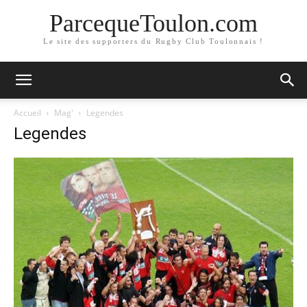
ParcequeToulon.com
Le site des supporters du Rugby Club Toulonnais !
Accueil
Mag'
Legendes
Legendes