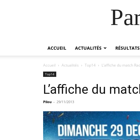
Pa
ACCUEIL
ACTUALITÉS
RÉSULTATS
Accueil
Actualités
Top14
L’affiche du match Ra
Top14
L’affiche du mat
Pilou
-
29/11/2013