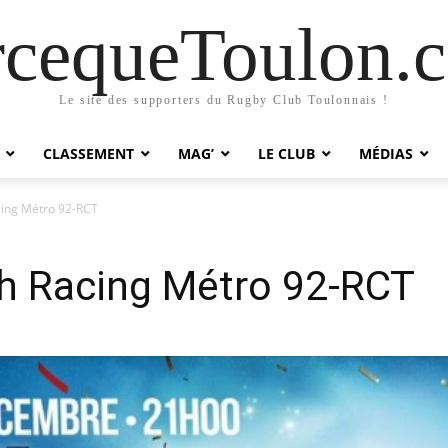
rcequeToulon.
Le site des supporters du Rugby Club Toulonnais !
CLASSEMENT
MAG’
LE CLUB
MÉDIAS
cing Métro 92-RCT
ch Racing Métro 92-RCT