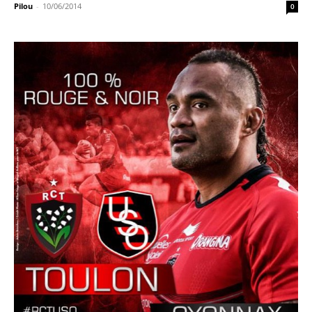
Pilou
-
10/06/2014
0