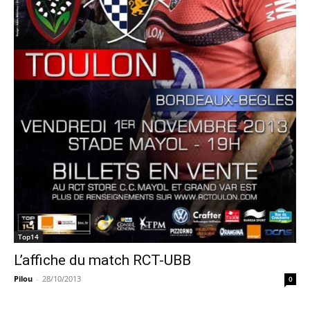
Top14
L’affiche du match RCT-UBB
Pilou
-
28/10/2013
0