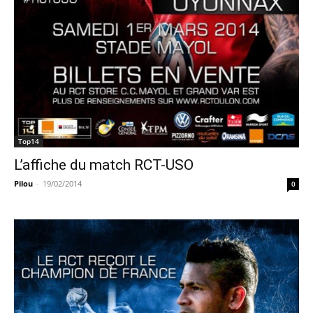
Top14
L’affiche du match RCT-USO
Pilou
-
19/02/2014
0