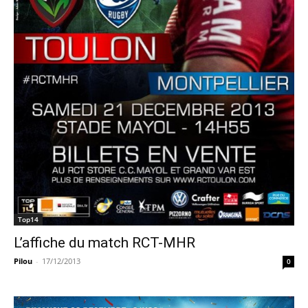
Top14
L’affiche du match RCT-MHR
Pilou
-
17/12/2013
0