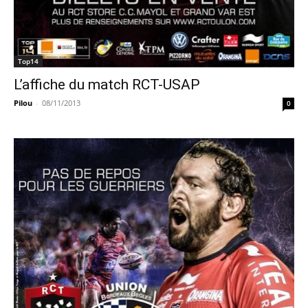
Top14
L’affiche du match RCT-USAP
Pilou
-
08/11/2013
0