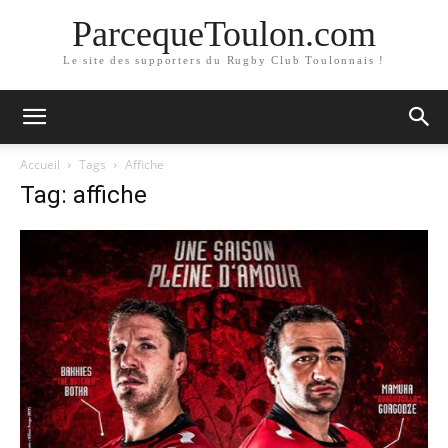
ParcequeToulon.com
Le site des supporters du Rugby Club Toulonnais !
Accueil
Tags
Affiche
Tag: affiche