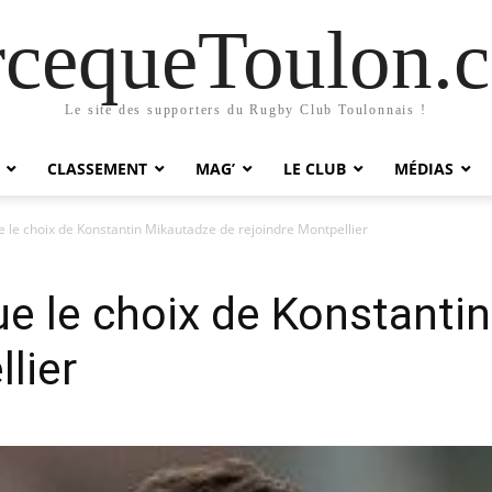
rcequeToulon.
Le site des supporters du Rugby Club Toulonnais !
CLASSEMENT
MAG’
LE CLUB
MÉDIAS
ue le choix de Konstantin Mikautadze de rejoindre Montpellier
que le choix de Konstanti
lier