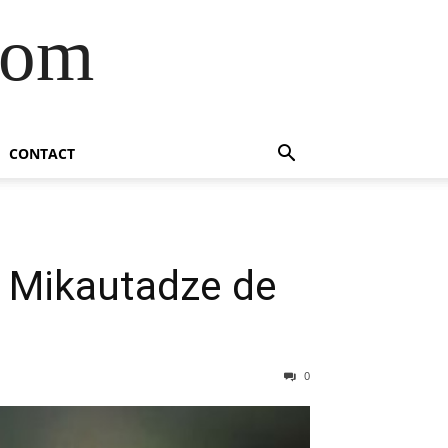
com
CONTACT
n Mikautadze de
0