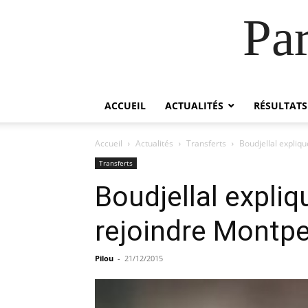
Pa
ACCUEIL
ACTUALITÉS
RÉSULTATS
Accueil
Actualités
Transferts
Boudjellal expliq
Transferts
Boudjellal expli
rejoindre Montpel
Pilou
-
21/12/2015