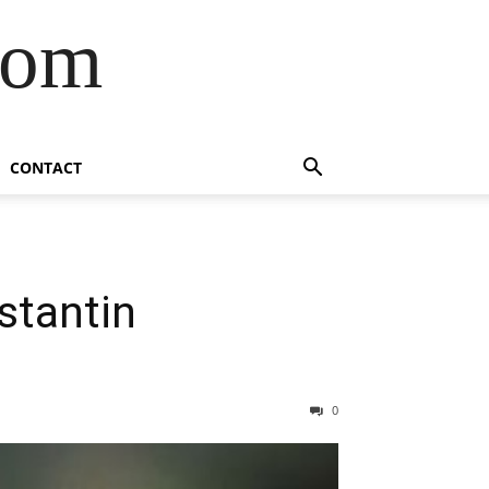
com
CONTACT
nstantin
0