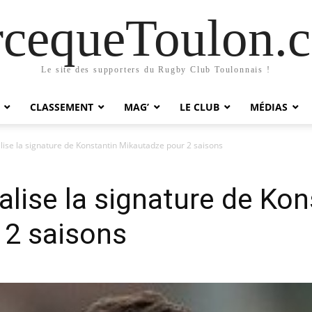
rcequeToulon.
Le site des supporters du Rugby Club Toulonnais !
CLASSEMENT
MAG’
LE CLUB
MÉDIAS
alise la signature de Konstantin Mikautadze pour 2 saisons
ialise la signature de Ko
 2 saisons