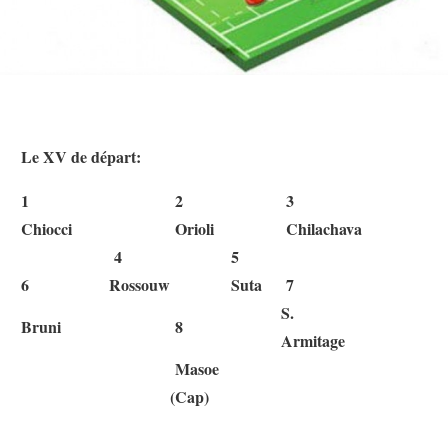
Le XV de départ:
1
2
3
Chiocci
Orioli
Chilachava
4
5
6
Rossouw
Suta
7
S.
Bruni
8
Armitage
Masoe
(Cap)