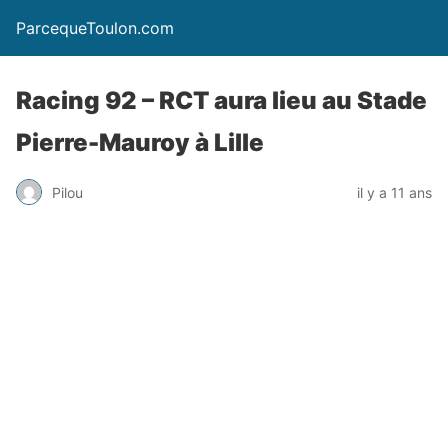
ParcequeToulon.com
Racing 92 – RCT aura lieu au Stade
Pierre-Mauroy à Lille
Pilou
il y a 11 ans