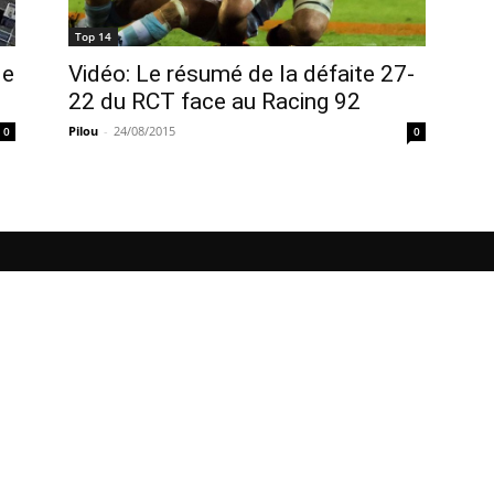
Top 14
Vidéo: Le résumé de la défaite 27-
de
22 du RCT face au Racing 92
Pilou
-
24/08/2015
0
0