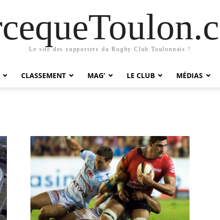
rcequeToulon.
Le site des supporters du Rugby Club Toulonnais !
CLASSEMENT
MAG’
LE CLUB
MÉDIAS