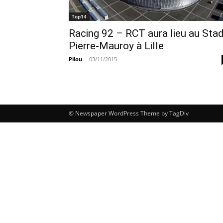
Top14
Racing 92 – RCT aura lieu au Sta
Pierre-Mauroy à Lille
Pilou
-
03/11/2015
© Newspaper WordPress Theme by TagDiv