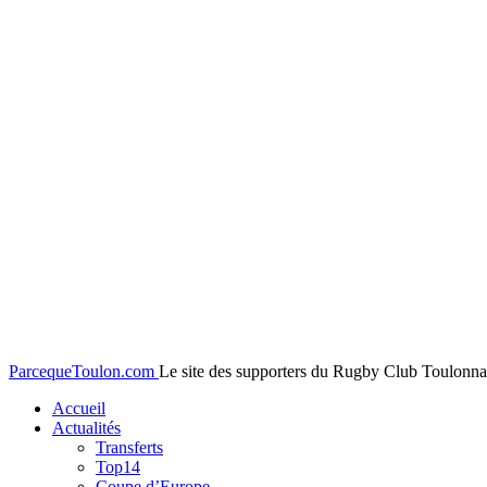
ParcequeToulon.com
Le site des supporters du Rugby Club Toulonnai
Accueil
Actualités
Transferts
Top14
Coupe d’Europe