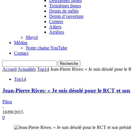
Deuxièmes lignes
Troisièmes lignes
Demis de mélée
Demis d’ouverture
Centres
Ailiers
Arrières
Mayol
Médias
Notre chaine YouTube
Contact
Accueil
Actualités
Top14
Jean-Pierre Rives: « Je suis désolé pour le
Top14
Jean-Pierre Rives: « Je suis désolé pour le RCT et so
Pilou
-
10/09/2015
0