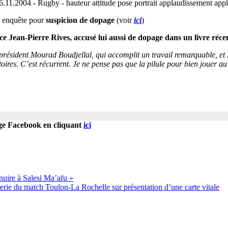
16.11.2004 - Rugby - hauteur attitude pose portrait applaudissement app
e enquête pour
suspicion de dopage
(voir
ici
)
ce Jean-Pierre Rives, accusé lui aussi de dopage dans un livre réce
e président Mourad Boudjellal, qui accomplit un travail remarquable, et B
histoires. C’est récurrent. Je ne pense pas que la pilule pour bien jouer 
age Facebook en cliquant
ici
 nuire à Salesi Ma’afu »
erie du match Toulon-La Rochelle sur présentation d’une carte vitale