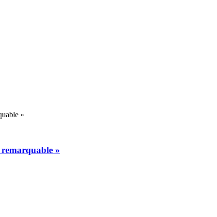
quable »
l remarquable »