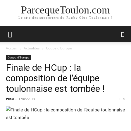
ParcequeToulon.com
Le site des supporters du Rugby Club Toulonnais !
Accueil
Actualités
Coupe d'Europe
Coupe d'Europe
Finale de HCup : la
composition de l’équipe
toulonnaise est tombée !
Pilou
-
17/05/2013
0