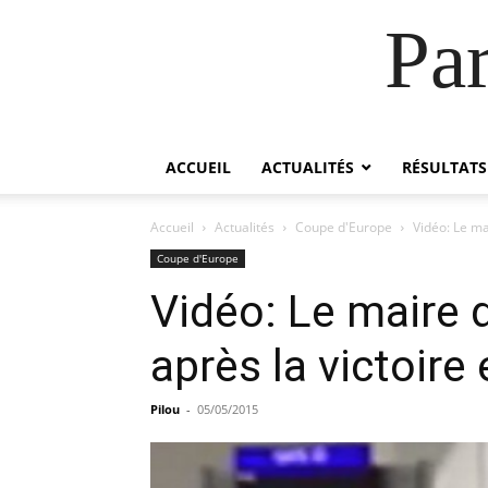
Pa
ACCUEIL
ACTUALITÉS
RÉSULTATS
Accueil
Actualités
Coupe d'Europe
Vidéo: Le ma
Coupe d'Europe
Vidéo: Le maire 
après la victoir
Pilou
-
05/05/2015