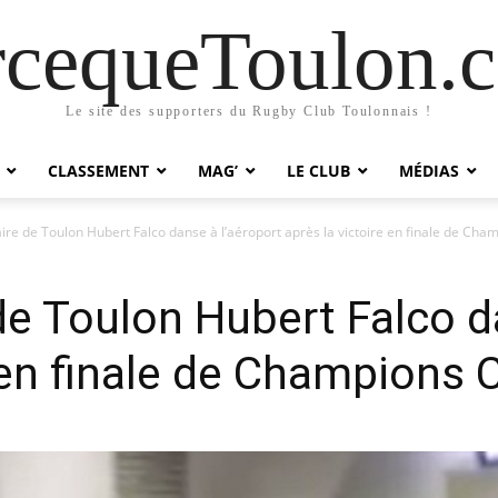
rcequeToulon.
Le site des supporters du Rugby Club Toulonnais !
CLASSEMENT
MAG’
LE CLUB
MÉDIAS
ire de Toulon Hubert Falco danse à l’aéroport après la victoire en finale de Cha
de Toulon Hubert Falco d
e en finale de Champions 