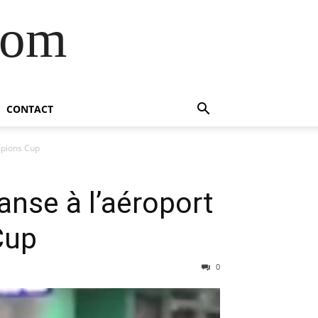
com
CONTACT
mpions Cup
anse à l’aéroport
Cup
0