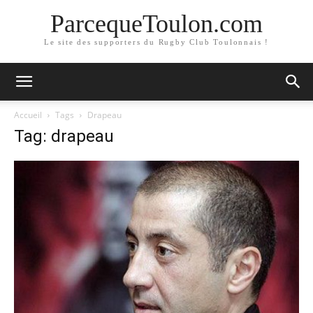
ParcequeToulon.com
Le site des supporters du Rugby Club Toulonnais !
Accueil
Tags
Drapeau
Tag: drapeau