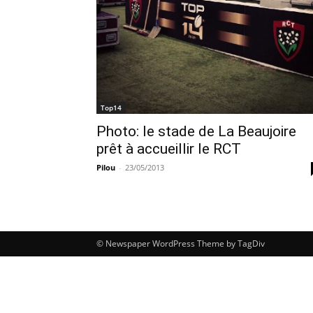
Top14
Photo: le stade de La Beaujoire
prêt à accueillir le RCT
Pilou
-
23/05/2013
© Newspaper WordPress Theme by TagDiv