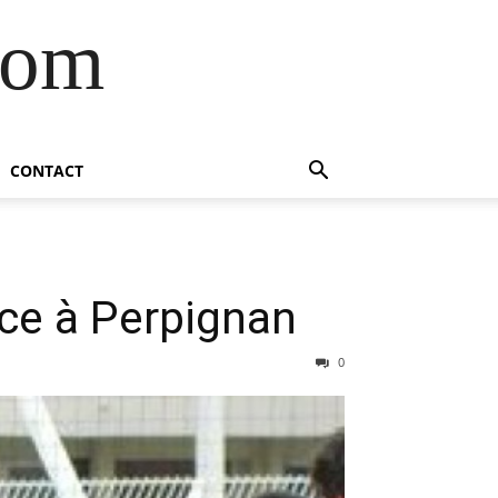
com
CONTACT
ace à Perpignan
0