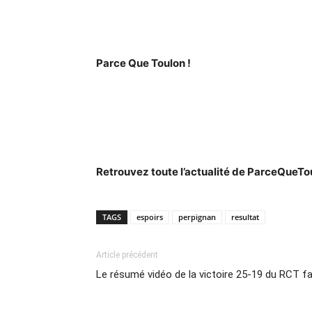
Parce Que Toulon !
Retrouvez toute l’actualité de ParceQueT
TAGS
espoirs
perpignan
resultat
Article précédent
Le résumé vidéo de la victoire 25-19 du RCT f