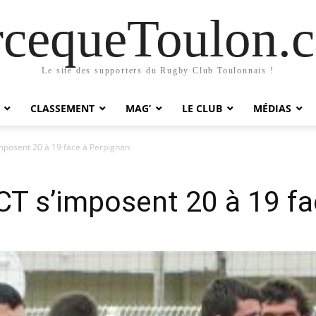
rcequeToulon.
Le site des supporters du Rugby Club Toulonnais !
CLASSEMENT
MAG’
LE CLUB
MÉDIAS
imposent 20 à 19 face à Perpignan
CT s’imposent 20 à 19 f