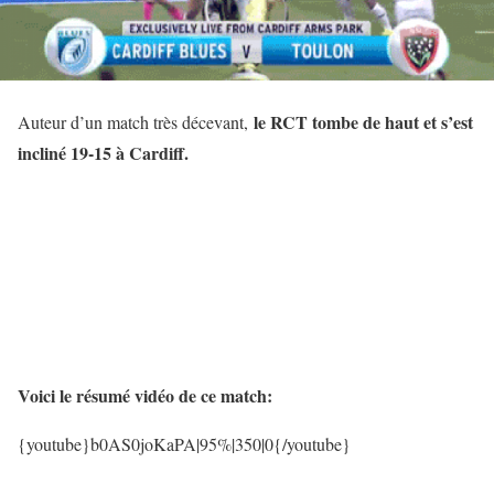
le RCT tombe de haut et s’est
Auteur d’un match très décevant,
incliné 19-15 à Cardiff.
Voici le résumé vidéo de ce match:
{youtube}b0AS0joKaPA
|95%|350|0
{/youtube}