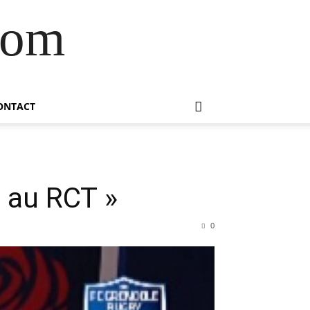
com
ONTACT
e au RCT »
0