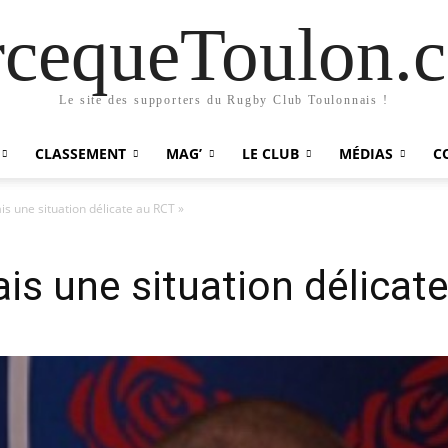
rcequeToulon.
Le site des supporters du Rugby Club Toulonnais !
CLASSEMENT
MAG’
LE CLUB
MÉDIAS
C
vais une situation délicate au RCT »
vais une situation délicat