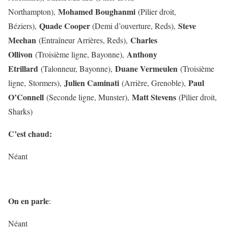
Mohamed Boughanmi
Northampton)
,
(Pilier droit,
Quade Cooper
Steve
Béziers),
(Demi d’ouverture, Reds),
Meehan
Charles
(Entraîneur Arrières, Reds),
Ollivon
Anthony
(Troisième ligne, Bayonne),
Etrillard
Duane Vermeulen
(Talonneur, Bayonne),
(Troisième
Julien Caminati
Paul
ligne, Stormers),
(Arrière, Grenoble),
O’Connell
Matt Stevens
(Seconde ligne, Munster),
(Pilier droit,
Sharks)
C’est chaud:
Néant
On en parle
:
Néant