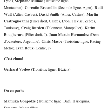
Stéphane Munoz
Lyon),
(Troisième ligne,
Corentin Braendlin
Rudi
Montauban),
(Seconde ligne, Agen),
Wulf
David Smith
Martin
(Ailier, Castres),
(Ailier, Castres),
Castrogiovanni
(Pilier droit, Castres, Lyon, Trévise, Zebres,
Craig Burden
Karim
Toulouse),
(Talonneur, Montpellier),
Bougherara
Juan Martin Hernandez
(Pilier droit, ?),
(Demi
Chris Masoe
d’ouverture, Argentine),
(Troisième ligne, Racing
Ivan Roux
Métro),
(Centre, ?)
C’est chaud:
Gerhard Vosloo
(Troisième ligne, Béziers)
On en parle:
Mamuka Gorgodze
(Troisième ligne, Bath, Harlequins,
Saracens, Montpellier)