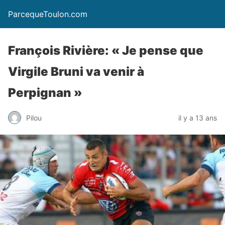
ParcequeToulon.com
François Rivière: « Je pense que
Virgile Bruni va venir à
Perpignan »
Pilou
il y a 13 ans