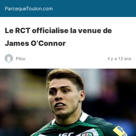
ParcequeToulon.com
Le RCT officialise la venue de
James O’Connor
Pilou
il y a 13 ans