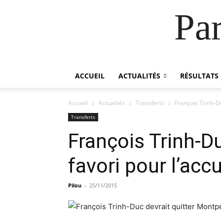
Pa
ACCUEIL
ACTUALITÉS
RÉSULTATS
Accueil
Actualités
Transferts
François Trinh-Du
Transferts
François Trinh-Du
favori pour l’accue
Pilou
-
25/11/2015