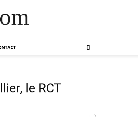
com
ONTACT
lier, le RCT
0