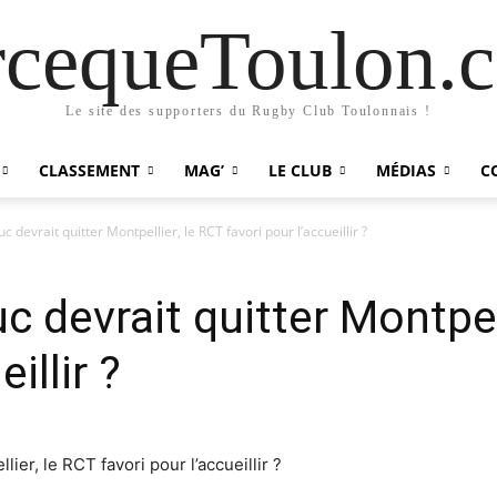
rcequeToulon.
Le site des supporters du Rugby Club Toulonnais !
CLASSEMENT
MAG’
LE CLUB
MÉDIAS
C
c devrait quitter Montpellier, le RCT favori pour l’accueillir ?
c devrait quitter Montpel
illir ?