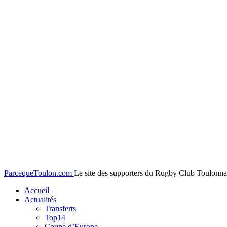
ParcequeToulon.com
Le site des supporters du Rugby Club Toulonnai
Accueil
Actualités
Transferts
Top14
Coupe d’Europe