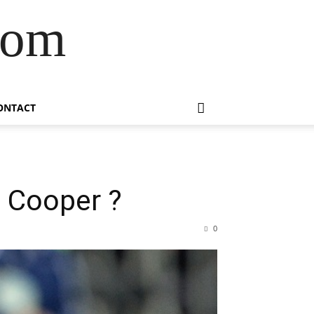
com
ONTACT
 Cooper ?
0