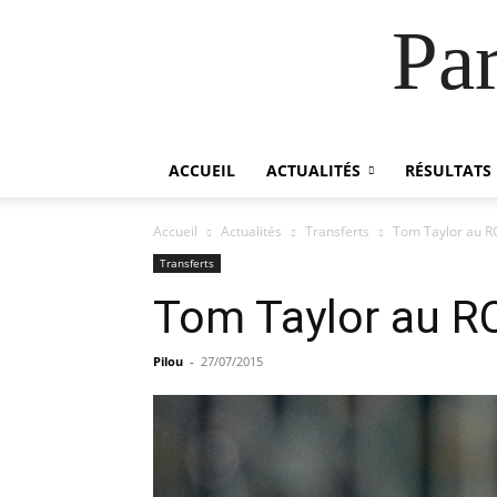
Pa
ACCUEIL
ACTUALITÉS
RÉSULTATS
Accueil
Actualités
Transferts
Tom Taylor au R
Transferts
Tom Taylor au R
Pilou
-
27/07/2015