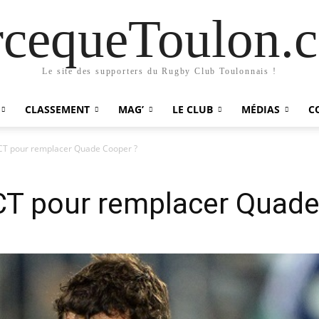
rcequeToulon.
Le site des supporters du Rugby Club Toulonnais !
CLASSEMENT
MAG’
LE CLUB
MÉDIAS
C
CT pour remplacer Quade Cooper ?
CT pour remplacer Quade