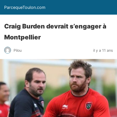
ParcequeToulon.com
Craig Burden devrait s’engager à
Montpellier
Pilou
il y a 11 ans