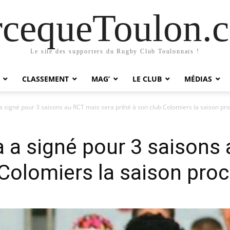
rcequeToulon.
Le site des supporters du Rugby Club Toulonnais !
CLASSEMENT
MAG’
LE CLUB
MÉDIAS
a signé pour 3 saisons au RCT mais sera prêté à son club Colomiers la saison pr
 a signé pour 3 saisons
 Colomiers la saison pro