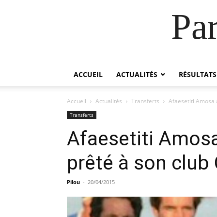
Pa
ACCUEIL
ACTUALITÉS
RÉSULTATS
Accueil
Actualités
Transferts
Afaesetiti Amosa 
Transferts
Afaesetiti Amosa
prêté à son club
Pilou
-
20/04/2015