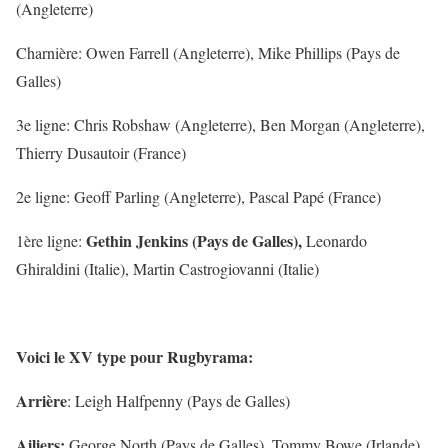
(Angleterre)
Charnière
: Owen Farrell (Angleterre), Mike Phillips (Pays de
Galles)
3e ligne
: Chris Robshaw (Angleterre), Ben Morgan (Angleterre),
Thierry Dusautoir (France)
2e ligne
: Geoff Parling (Angleterre), Pascal Papé (France)
Gethin Jenkins (Pays de Galles),
1ère ligne
:
Leonardo
Ghiraldini (Italie), Martin Castrogiovanni (Italie)
Voici le XV type pour Rugbyrama:
Arrière
: Leigh Halfpenny (Pays de Galles)
Ailiers:
George North (Pays de Galles), Tommy Bowe (Irlande)