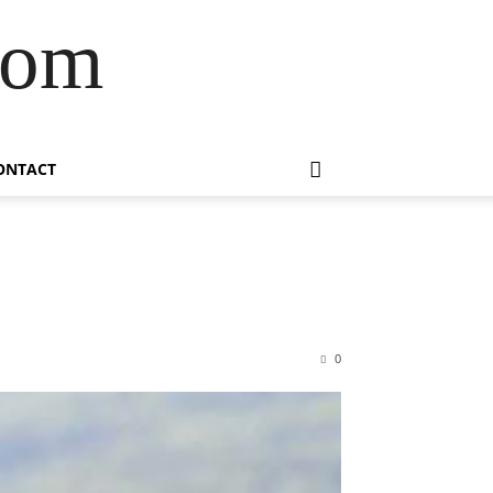
com
ONTACT
0