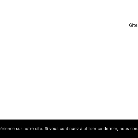
Gite
érience sur notre site. Si vous continuez à utiliser ce dernier, nous co