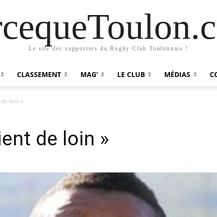
rcequeToulon.
Le site des supporters du Rugby Club Toulonnais !
CLASSEMENT
MAG’
LE CLUB
MÉDIAS
C
de loin »
ent de loin »