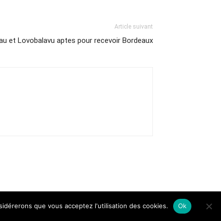
Article suivant
au et Lovobalavu aptes pour recevoir Bordeaux
nsidérerons que vous acceptez l'utilisation des cookies.
Ok
Contact