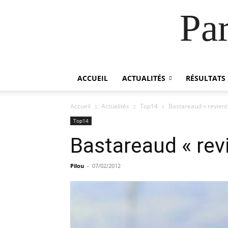
Pa
ACCUEIL
ACTUALITÉS
RÉSULTATS
Accueil
Actualités
Top14
Bastareaud « revient 
Top14
Bastareaud « revi
Pilou
-
07/02/2012