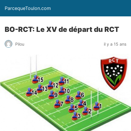
ParcequeToulon.com
BO-RCT: Le XV de départ du RCT
Pilou
il y a 15 ans