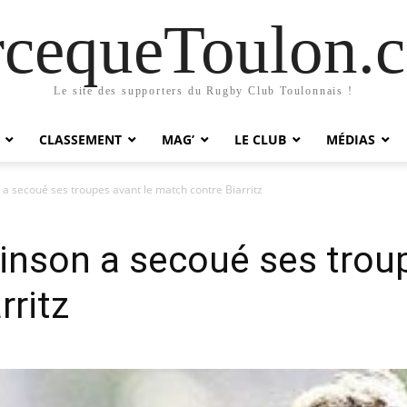
rcequeToulon.
Le site des supporters du Rugby Club Toulonnais !
CLASSEMENT
MAG’
LE CLUB
MÉDIAS
 a secoué ses troupes avant le match contre Biarritz
kinson a secoué ses trou
rritz