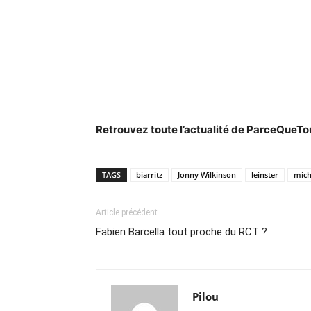
Retrouvez toute l’actualité de ParceQueT
TAGS
biarritz
Jonny Wilkinson
leinster
mich
Article précédent
Fabien Barcella tout proche du RCT ?
Pilou