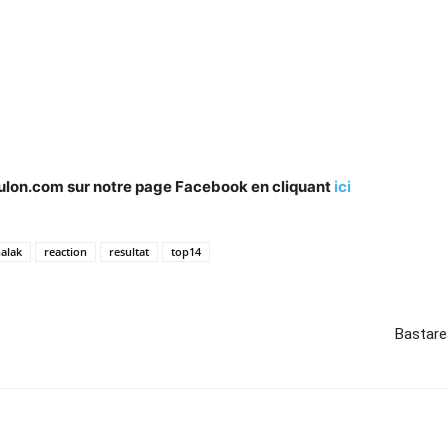
oulon.com sur notre page Facebook en cliquant
ici
alak
reaction
resultat
top14
Bastare