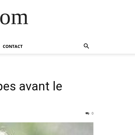
com
CONTACT
pes avant le
0