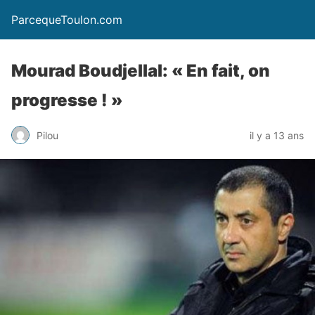
ParcequeToulon.com
Mourad Boudjellal: « En fait, on
progresse ! »
Pilou
il y a 13 ans