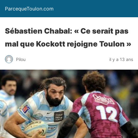
ParcequeToulon.com
Sébastien Chabal: « Ce serait pas
mal que Kockott rejoigne Toulon »
Pilou
il y a 13 ans