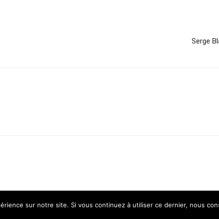
Serge Bl
érience sur notre site. Si vous continuez à utiliser ce dernier, nous co