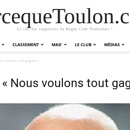
rcequeToulon.
Le site des supporters du Rugby Club Toulonnais !
CLASSEMENT
MAG’
LE CLUB
MÉDIAS
us voulons tout gagner »
 « Nous voulons tout gag