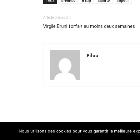
TAGS
brennus
h cup
laporte
objectif
Article précédent
Virgile Bruni forfait au moins deux semaines
Pilou
Nous utilisons des cookies pour vous garantir la meilleure exp
© Newspaper WordPress Theme by TagDiv