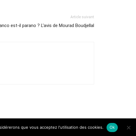
Article suivant
anco est-il parano ? L’avis de Mourad Boudjellal
nsidérerons que vous acceptez l'utilisation des cookies.
Ok
Contact