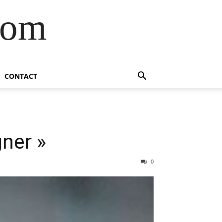
com
CONTACT
ner »
0