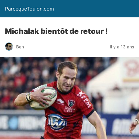
ParcequeToulon.com
Michalak bientôt de retour !
Ben
il y a 13 ans