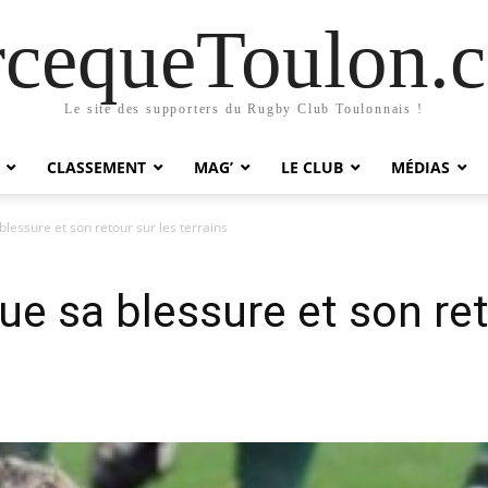
rcequeToulon.
Le site des supporters du Rugby Club Toulonnais !
CLASSEMENT
MAG’
LE CLUB
MÉDIAS
lessure et son retour sur les terrains
e sa blessure et son ret