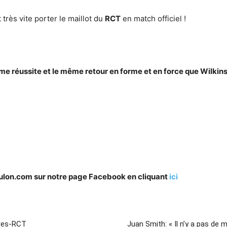
 très vite porter le maillot du
RCT
en match officiel !
ême réussite et le même retour en forme et en force que Wilkin
oulon.com sur notre page Facebook en cliquant
ici
tres-RCT
Juan Smith: « Il n’y a pas de m