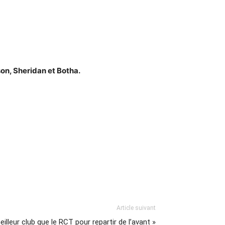
son, Sheridan et Botha.
Article suivant
eilleur club que le RCT pour repartir de l’avant »