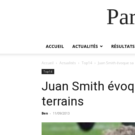
Pa
ACCUEIL
ACTUALITÉS
RÉSULTATS
Accueil
Actualités
Top14
Juan Smith évoque sa b
Top14
Juan Smith évoqu
terrains
Ben
-
11/09/2013