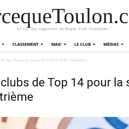
rcequeToulon.
Le site des supporters du Rugby Club Toulonnais !
CLASSEMENT
MAG’
LE CLUB
MÉDIAS
 de Top 14 pour la saison 2013-2014: le RCT quatrième
clubs de Top 14 pour la 
trième