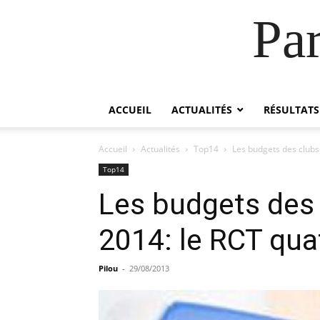
Pa
ACCUEIL
ACTUALITÉS
RÉSULTATS
Accueil
Actualités
Top14
Les budgets des clubs
Top14
Les budgets des 
2014: le RCT qua
Pilou
-
29/08/2013