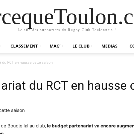
rcequeToulon.
Le site des supporters du Rugby Club Toulonnais !
CLASSEMENT
MAG’
LE CLUB
MÉDIAS
C
t du RCT en hausse cette saison
ariat du RCT en hausse 
de Boudjellal au club,
le budget partenariat va encore augment
on.