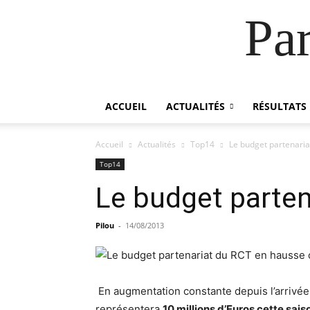
Pa
ACCUEIL
ACTUALITÉS
RÉSULTATS
Accueil
Actualités
Top14
Le budget partenaria
Top14
Le budget parten
Pilou
-
14/08/2013
En augmentation constante depuis l’arrivée 
représentera
10 millions d’Euros cette sais