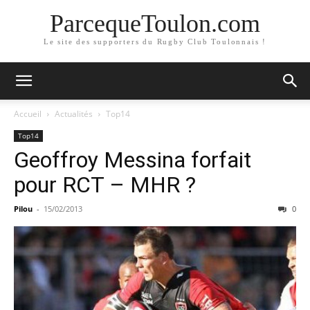
ParcequeToulon.com
Le site des supporters du Rugby Club Toulonnais !
Accueil
Actualités
Top14
Top14
Geoffroy Messina forfait
pour RCT – MHR ?
Pilou
-
15/02/2013
0