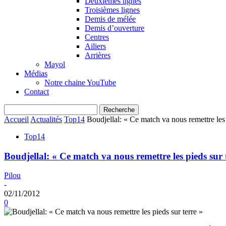
Deuxièmes lignes
Troisièmes lignes
Demis de mélée
Demis d’ouverture
Centres
Ailiers
Arrières
Mayol
Médias
Notre chaine YouTube
Contact
Accueil
Actualités
Top14
Boudjellal: « Ce match va nous remettre les 
Top14
Boudjellal: « Ce match va nous remettre les pieds sur 
Pilou
-
02/11/2012
0