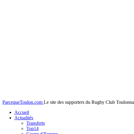
ParcequeToulon.com
Le site des supporters du Rugby Club Toulonnai
Accueil
Actualités
Transferts
Top14
Coupe d’Europe