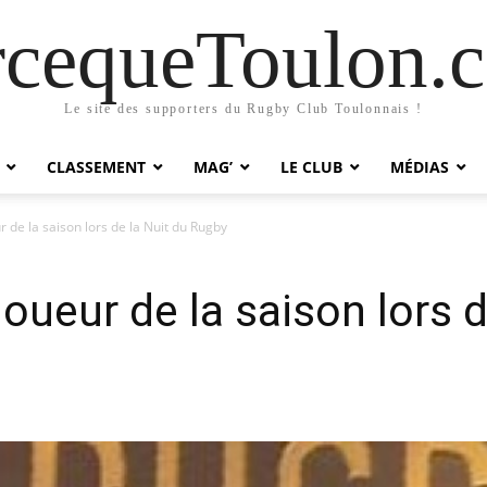
rcequeToulon.
Le site des supporters du Rugby Club Toulonnais !
CLASSEMENT
MAG’
LE CLUB
MÉDIAS
 de la saison lors de la Nuit du Rugby
oueur de la saison lors d