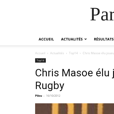
Pa
ACCUEIL
ACTUALITÉS
RÉSULTATS
Accueil
Actualités
Top14
Chris Masoe élu joueur
Top14
Chris Masoe élu j
Rugby
Pilou
-
16/10/2012