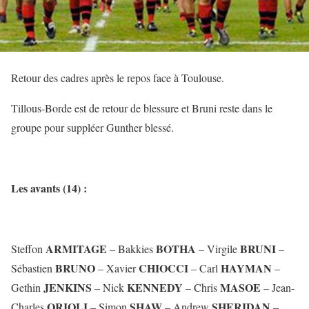
Retour des cadres après le repos face à Toulouse.
Tillous-Borde est de retour de blessure et Bruni reste dans le
groupe pour suppléer Gunther blessé.
Les avants (14) :
ARMITAGE
BOTHA
BRUNI
Steffon
– Bakkies
– Virgile
–
BRUNO
CHIOCCI
HAYMAN
Sébastien
– Xavier
– Carl
–
JENKINS
KENNEDY
MASOE
Gethin
– Nick
– Chris
– Jean-
ORIOLI
SHAW
SHERIDAN
Charles
– Simon
– Andrew
–