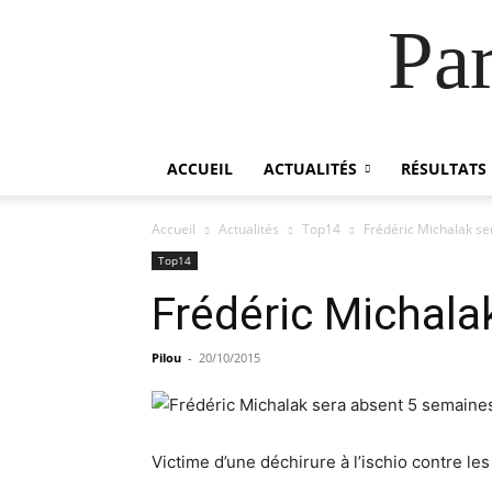
Pa
ACCUEIL
ACTUALITÉS
RÉSULTATS
Accueil
Actualités
Top14
Frédéric Michalak s
Top14
Frédéric Michala
Pilou
-
20/10/2015
Victime d’une déchirure à l’ischio contre l