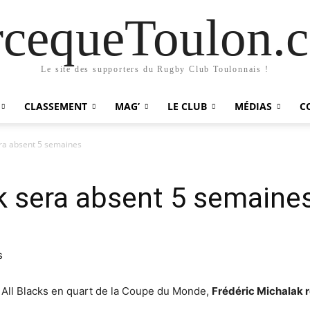
rcequeToulon.
Le site des supporters du Rugby Club Toulonnais !
CLASSEMENT
MAG’
LE CLUB
MÉDIAS
C
era absent 5 semaines
k sera absent 5 semaine
es All Blacks en quart de la Coupe du Monde,
Frédéric Michalak r