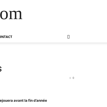
com
ONTACT
s
0
ejouera avant la fin d’année