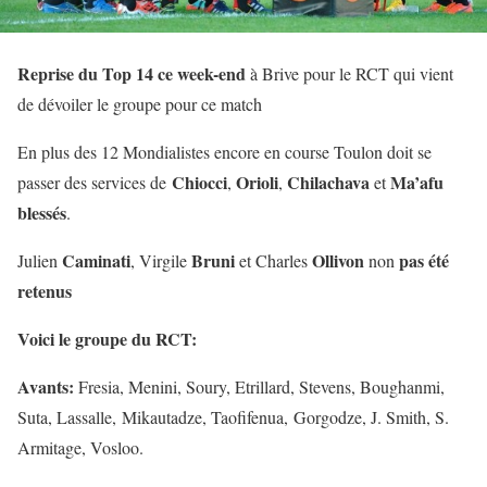
Reprise du Top 14 ce week-end
à Brive pour le RCT qui vient
de dévoiler le groupe pour ce match
En plus des 12 Mondialistes encore en course Toulon doit se
Chiocci
Orioli
Chilachava
Ma’afu
passer des services de
,
,
et
blessés
.
Caminati
Bruni
Ollivon
pas été
Julien
, Virgile
et Charles
non
retenus
Voici le groupe du RCT:
Avants:
Fresia, Menini, Soury, Etrillard, Stevens, Boughanmi,
Suta, Lassalle, Mikautadze, Taofifenua, Gorgodze, J. Smith, S.
Armitage, Vosloo.