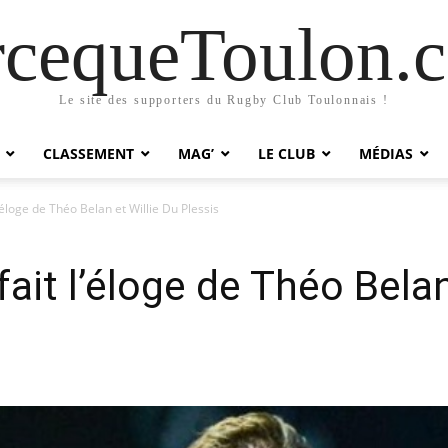
rcequeToulon.
Le site des supporters du Rugby Club Toulonnais !
CLASSEMENT
MAG’
LE CLUB
MÉDIAS
’éloge de Théo Belan et Willie Du Plessis
ait l’éloge de Théo Belan