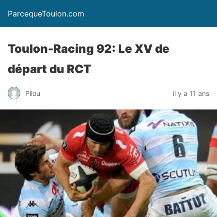
ParcequeToulon.com
Toulon-Racing 92: Le XV de
départ du RCT
Pilou
il y a 11 ans