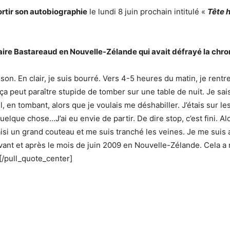
rtir son autobiographie
le lundi 8 juin prochain intitulé «
Tête h
faire Bastareaud en Nouvelle-Zélande qui avait défrayé la chr
son. En clair, je suis bourré. Vers 4-5 heures du matin, je rentre
a peut paraître stupide de tomber sur une table de nuit. Je sa
, en tombant, alors que je voulais me déshabiller. J’étais sur le
elque chose…J’ai eu envie de partir. De dire stop, c’est fini. Al
saisi un grand couteau et me suis tranché les veines. Je me suis 
vant et après le mois de juin 2009 en Nouvelle-Zélande. Cela a m
[/pull_quote_center]