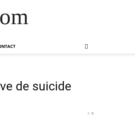
com
ONTACT
ve de suicide
0