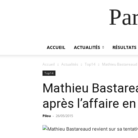
Pa
ACCUEIL
ACTUALITÉS
RÉSULTATS
Accueil
Actualités
Top14
Mathieu Bastareaud r
Top14
Mathieu Bastarea
après l’affaire e
Pilou
-
26/05/2015