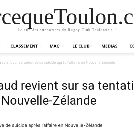
rcequeToulon.
Le site des supporters du Rugby Club Toulonnais !
CLASSEMENT
MAG’
LE CLUB
MÉDIAS
C
evient sur sa tentative de suicide après l’affaire en Nouvelle-Zélande
ud revient sur sa tentati
n Nouvelle-Zélande