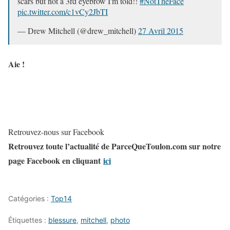
scars but not a 3rd eyebrow I'm told!!
#NotTheFace
pic.twitter.com/c1vCy2JbTI
— Drew Mitchell (@drew_mitchell)
27 Avril 2015
Aie !
Retrouvez-nous sur Facebook
Retrouvez toute l’actualité de ParceQueToulon.com sur notre
page Facebook en cliquant
ici
Catégories :
Top14
Étiquettes :
blessure
,
mitchell
,
photo