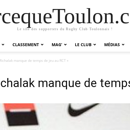
rcequeToulon.
Le site des supporters du Rugby Club Toulonnais !
CLASSEMENT
MAG’
LE CLUB
MÉDIAS
 Michalak manque de temps de jeu au RCT »
ichalak manque de temps