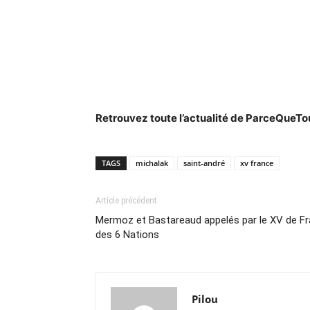
Retrouvez toute l’actualité de ParceQueT
TAGS
michalak
saint-andré
xv france
Article précédent
Mermoz et Bastareaud appelés par le XV de Fr
des 6 Nations
Pilou