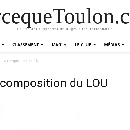
rcequeToulon.
Le site des supporters du Rugby Club Toulonnais !
CLASSEMENT
MAG’
LE CLUB
MÉDIAS
 : La composition du LOU
a composition du LOU