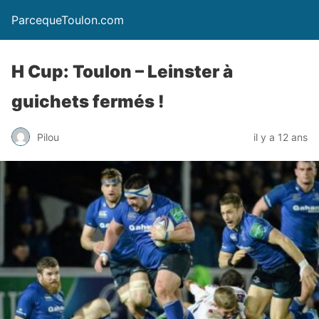
ParcequeToulon.com
H Cup: Toulon – Leinster à
guichets fermés !
Pilou
il y a 12 ans