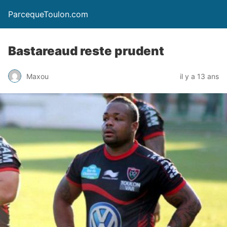
ParcequeToulon.com
Bastareaud reste prudent
Maxou
il y a 13 ans