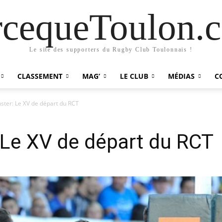
rcequeToulon.
Le site des supporters du Rugby Club Toulonnais !
CLASSEMENT
MAG’
LE CLUB
MÉDIAS
C
ster: Le XV de départ du RCT
 Le XV de départ du RCT