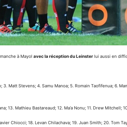
dimanche à Mayol
avec la réception du Leinster
lui aussi en diffi
do; 3. Matt Stevens; 4. Samu Manoa; 5. Romain Taofifenua; 6. Ma
na; 13. Mathieu Bastareaud; 12. Ma’a Nonu; 11. Drew Mitchell; 10
. Xavier Chiocci; 18. Levan Chilachava; 19. Juan Smith; 20. Tom 